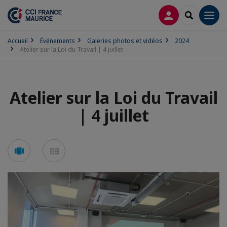
CONNEXION
RECHERCH
Men
Accueil
Événements
Galeries photos et vidéos
2024
Atelier sur la Loi du Travail | 4 juillet
Atelier sur la Loi du Travail
| 4 juillet
Voir
Voir
en
en
mode
mode
carousel
mosaïque