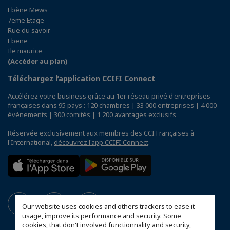
Ebène Mews
7eme Etage
Rue du savoir
Ebene
Ile maurice
(Accéder au plan)
Téléchargez l’application CCIFI Connect
Accélérez votre business grâce au 1er réseau privé d'entreprises
françaises dans 95 pays : 120 chambres | 33 000 entreprises | 4 000
événements | 300 comités | 1 200 avantages exclusifs
Réservée exclusivement aux membres des CCI Françaises à
l'International,
découvrez l'app CCIFI Connect
.
Our website uses cookies and others trackers to ease it
usage, improve its performance and security. Some
cookies, that don't involved functionnality and security,