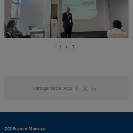
1
/
7
Partager
Partager
Partager
Partager cette page
sur
sur
sur
Facebook
Twitter
Linkedin
CCI France Maurice