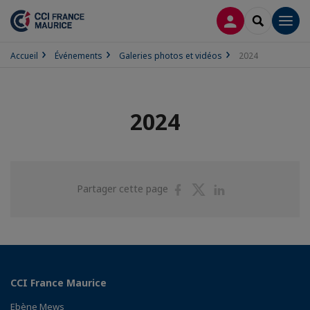
CONNEXION
RECHERCH
Men
Accueil
Événements
Galeries photos et vidéos
2024
2024
Partager
Partager
Partager
Partager cette page
sur
sur
sur
Facebook
Twitter
Linkedin
CCI France Maurice
Ebène Mews