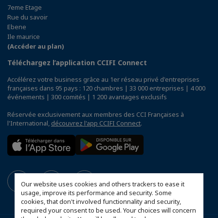
7eme Etage
Rue du savoir
Ebene
Ile maurice
(Accéder au plan)
Téléchargez l’application CCIFI Connect
Accélérez votre business grâce au 1er réseau privé d'entreprises
françaises dans 95 pays : 120 chambres | 33 000 entreprises | 4 000
événements | 300 comités | 1 200 avantages exclusifs
Réservée exclusivement aux membres des CCI Françaises à
l'International,
découvrez l'app CCIFI Connect
.
Our website uses cookies and others trackers to ease it
usage, improve its performance and security. Some
cookies, that don't involved functionnality and security,
required your consent to be used. Your choices will concern