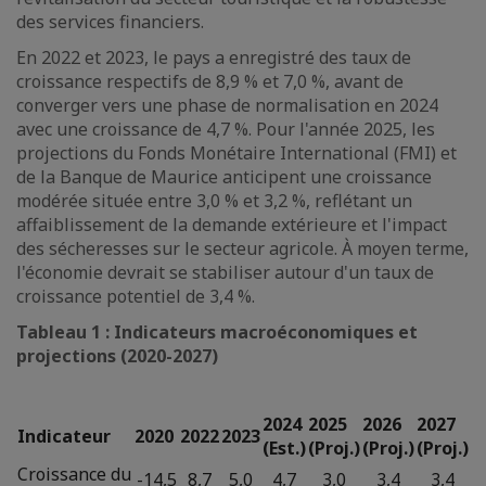
des services financiers.
En 2022 et 2023, le pays a enregistré des taux de
croissance respectifs de 8,9 % et 7,0 %, avant de
converger vers une phase de normalisation en 2024
avec une croissance de 4,7 %. Pour l'année 2025, les
projections du Fonds Monétaire International (FMI) et
de la Banque de Maurice anticipent une croissance
modérée située entre 3,0 % et 3,2 %, reflétant un
affaiblissement de la demande extérieure et l'impact
des sécheresses sur le secteur agricole. À moyen terme,
l'économie devrait se stabiliser autour d'un taux de
croissance potentiel de 3,4 %.
Tableau 1 : Indicateurs macroéconomiques et
projections (2020-2027)
2024
2025
2026
2027
Indicateur
2020
2022
2023
(Est.)
(Proj.)
(Proj.)
(Proj.)
Croissance du
-14,5
8,7
5,0
4,7
3,0
3,4
3,4