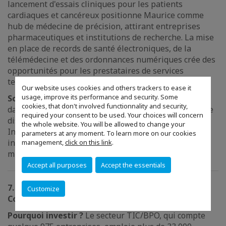
lancement d'essais cliniques pour les patients
cardiaques et cancéreux positionne Maurice comme
hub de médecine de précision, attirant entreprises
pharmaceutiques et institutions de recherche. La mise
en place de records de santé électroniques, de la
télémédecine et des ordonnances numériques crée des
opportunités pour les prestataires de services
technologiques.
EDB Mauritius
Our website uses cookies and others trackers to ease it
usage, improve its performance and security. Some
Schemes & incitations :
Les entreprises impliquées
cookies, that don't involved functionnality and security,
dans la fabrication de produits pharmaceutiques et de
required your consent to be used. Your choices will concern
dispositifs médicaux sont éligibles au Premium
the whole website. You will be allowed to change your
Investor Certificate, avec des incitations sur mesure,
parameters at any moment. To learn more on our cookies
indépendamment du seuil d'investissement de 500
management,
click on this link
.
millions de roupies.
EDB Mauritius
Accept all purposes
Accept the essentials
7. 💻 Technologies de l'Information et de la
Customize
Communication (TIC)
Pourquoi investir ?
Le secteur TIC/BPO, qui compte