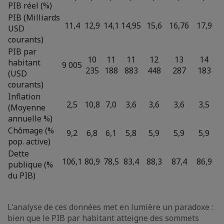
PIB réel (%)
PIB (Milliards
11,4
12,9
14,1
14,95
15,6
16,76
17,9
USD
courants)
PIB par
10
11
11
12
13
14
habitant
9 005
235
188
883
448
287
183
(USD
courants)
Inflation
2,5
10,8
7,0
3,6
3,6
3,6
3,5
(Moyenne
annuelle %)
Chômage (%
9,2
6,8
6,1
5,8
5,9
5,9
5,9
pop. active)
Dette
106,1
80,9
78,5
83,4
88,3
87,4
86,9
publique (%
du PIB)
L'analyse de ces données met en lumière un paradoxe :
bien que le PIB par habitant atteigne des sommets