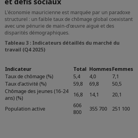
et défis sociaux
L'économie mauricienne est marquée par un paradoxe
structurel : un faible taux de chômage global coexistant
avec une pénurie de main-d'œuvre aiguë et des
disparités démographiques.
Tableau 3 : Indicateurs détaillés du marché du
travail (Q4 2025)
Indicateur
Total
Hommes
Femmes
Taux de chômage (%)
5,4
4,0
7,1
Taux d'activité (%)
59,8
69,8
50,5
Chômage des jeunes (16-24
16,8
14,1
20,1
ans) (%)
606
Population active
355 700
251 100
800