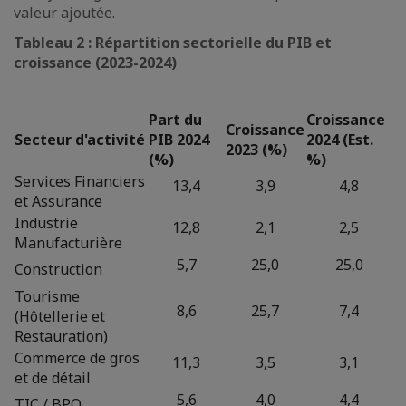
valeur ajoutée.
Tableau 2 : Répartition sectorielle du PIB et
croissance (2023-2024)
Part du
Croissance
Croissance
Secteur d'activité
PIB 2024
2024 (Est.
2023 (%)
(%)
%)
Services Financiers
13,4
3,9
4,8
et Assurance
Industrie
12,8
2,1
2,5
Manufacturière
5,7
25,0
25,0
Construction
Tourisme
8,6
25,7
7,4
(Hôtellerie et
Restauration)
Commerce de gros
11,3
3,5
3,1
et de détail
5,6
4,0
4,4
TIC / BPO