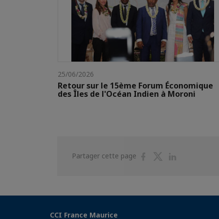
25/06/2026
Retour sur le 15ème Forum Économique
des Îles de l'Océan Indien à Moroni
Partager
Partager
Partager
Partager cette page
sur
sur
sur
Facebook
Twitter
Linkedin
CCI France Maurice