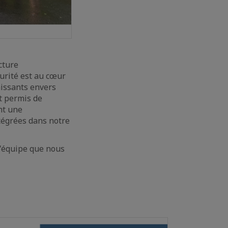
cture
urité est au cœur
aissants envers
t permis de
nt une
tégrées dans notre
l'équipe que nous