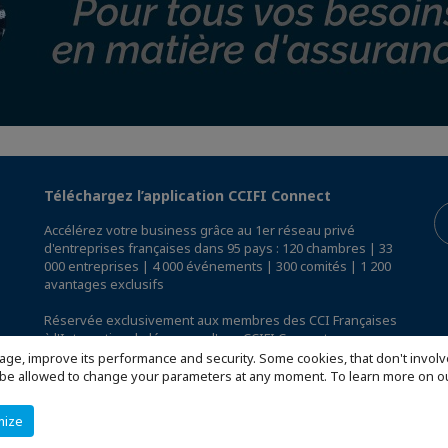
Téléchargez l’application CCIFI Connect
Accélérez votre business grâce au 1er réseau privé
d'entreprises françaises dans 95 pays : 120 chambres | 33
000 entreprises | 4 000 événements | 300 comités | 1 200
avantages exclusifs
Réservée exclusivement aux membres des CCI Françaises
à l'International,
découvrez l'app CCIFI Connect
.
age, improve its performance and security. Some cookies, that don't involv
ill be allowed to change your parameters at any moment. To learn more on
mize