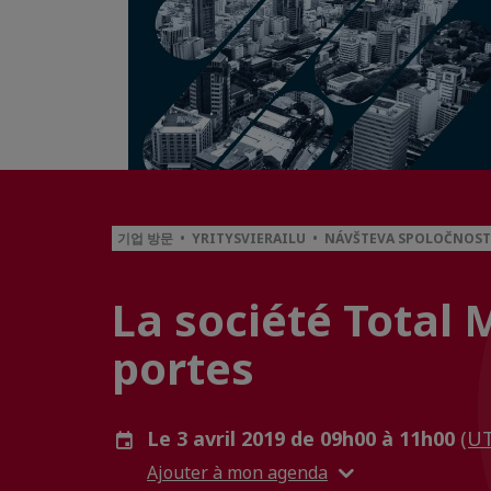
기업 방문 • YRITYSVIERAILU • NÁVŠTEVA SPOLOČNOSTI
La société Total 
portes
Le 3 avril 2019 de 09h00 à 11h00
(U
Ajouter à mon agenda