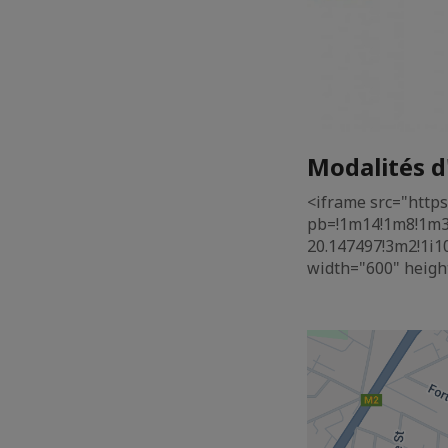
Modalités d
<iframe src="htt
pb=!1m14!1m8!1m3
20.147497!3m2!1i1
width="600" heigh