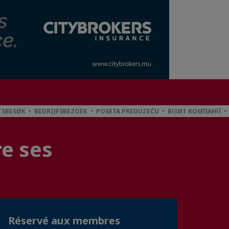
SBESØK • BEDRIJFSBEZOEK • POSETA PREDUZEĆU • ВІЗИТ КОМПАНІЇ 
re ses
Réservé aux membres