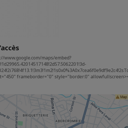
'accès
ps://www.google.com/maps/embed?
!1d29965.42014517148!2d57.5062201!3d-
024!2i768!4f13.1!3m3!1m2!1s0x0%3A0x7cea6f0e9df9e2c4!2sT
t="450" frameborder="0" style="border:0" allowfullscreen>