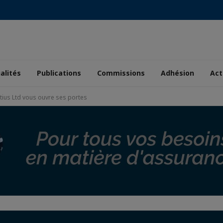
alités
Publications
Commissions
Adhésion
Act
itius Ltd vous ouvre ses portes