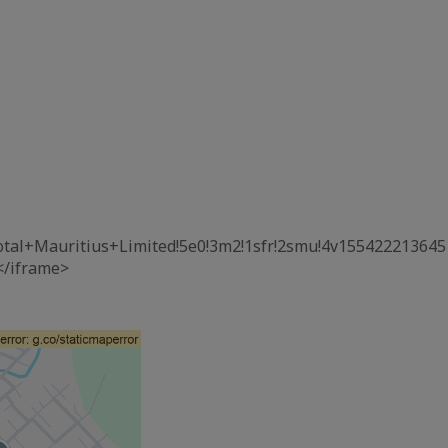
otal+Mauritius+Limited!5e0!3m2!1sfr!2smu!4v155422213645
</iframe>