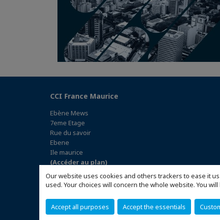
CCI France Maurice
Ebène Mews
7eme Etage
Rue du savoir
Ebene
Ile maurice
(Accéder au plan)
Our website uses cookies and others trackers to ease it us
used. Your choices will concern the whole website. You w
Accept all purposes
Accept the essentials
Custo