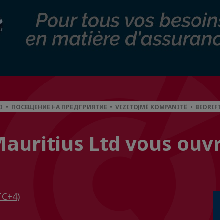
 • ПОСЕЩЕНИЕ НА ПРЕДПРИЯТИЕ • VIZITOJMË KOMPANITË • BEDRIFT
Mauritius Ltd vous ouv
TC+4)