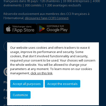
françaises dans 95 pays : 120 chambres | 33 000 entreprises | 4 000
événements | 300 comités | 1 200 avantages exclusifs
Réservée exclusivement aux membres des CCI Françaises à
l'International,
découvrez l'app CCIFI Connect
.
Our website uses cookies and others trackers to ease it
usage, improve its performance and security. Some
cookies, that don't involved functionnality and security,
required your consent to be used. Your choices will concern
the whole website. You will be allowed to change your
parameters at any moment. To learn more on our cookies
management,
click on this link
.
Plan du site
Mentions légales
Accept all purposes
Accept the essentials
Politique de confidentialité
Customize
Configurer vos préférences cookies
© 2026 CCI France Maurice