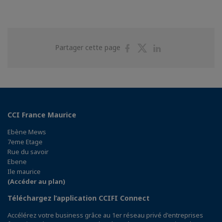
Partager
Partager
Partager
Partager cette page
sur
sur
sur
Facebook
Twitter
Linkedin
CCI France Maurice
Ebène Mews
7eme Etage
Rue du savoir
Ebene
Ile maurice
(Accéder au plan)
Téléchargez l’application CCIFI Connect
Accélérez votre business grâce au 1er réseau privé d'entreprises