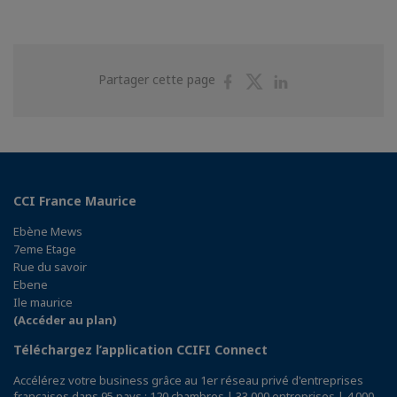
Partager
Partager
Partager
Partager cette page
sur
sur
sur
Facebook
Twitter
Linkedin
CCI France Maurice
Ebène Mews
7eme Etage
Rue du savoir
Ebene
Ile maurice
(Accéder au plan)
Téléchargez l’application CCIFI Connect
Accélérez votre business grâce au 1er réseau privé d'entreprises
françaises dans 95 pays : 120 chambres | 33 000 entreprises | 4 000