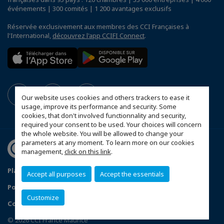
événements | 300 comités | 1 200 avantages exclusifs
Réservée exclusivement aux membres des CCI Françaises à
l'International,
découvrez l'app CCIFI Connect
.
Our website uses cookies and others trackers to ease it
usage, improve its performance and security. Some
cookies, that don't involved functionnality and security,
required your consent to be used. Your choices will concern
the whole website. You will be allowed to change your
parameters at any moment. To learn more on our cookies
management,
click on this link
.
Plan du site
Mentions légales
Accept all purposes
Accept the essentials
Politique de confidentialité
Customize
Configurer vos préférences cookies
© 2026 CCI France Maurice