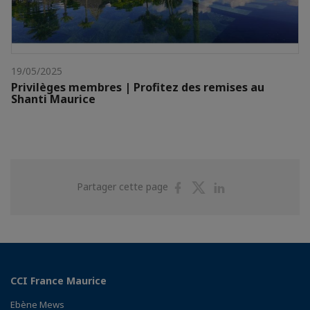
19/05/2025
Privilèges membres | Profitez des remises au
Shanti Maurice
Partager
Partager
Partager
Partager cette page
sur
sur
sur
Facebook
Twitter
Linkedin
CCI France Maurice
Ebène Mews