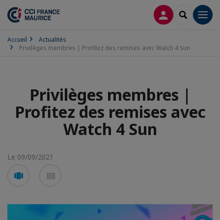
CONNEXION
RECHERCH
Men
Accueil
Actualités
Privilèges membres | Profitez des remises avec Watch 4 Sun
Privilèges membres |
Profitez des remises avec
Watch 4 Sun
Le 09/09/2021
Voir
Voir
en
en
mode
mode
carousel
mosaïque