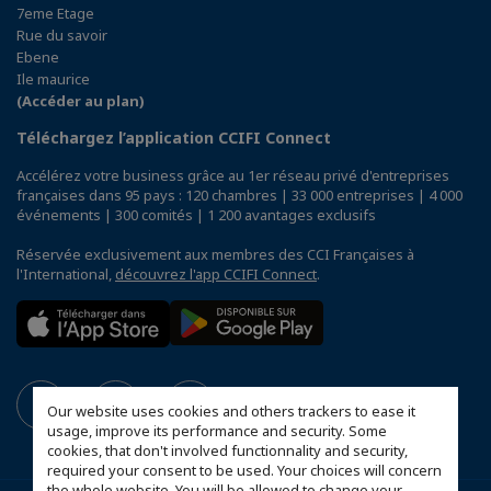
7eme Etage
Rue du savoir
Ebene
Ile maurice
(Accéder au plan)
Téléchargez l’application CCIFI Connect
Accélérez votre business grâce au 1er réseau privé d'entreprises
françaises dans 95 pays : 120 chambres | 33 000 entreprises | 4 000
événements | 300 comités | 1 200 avantages exclusifs
Réservée exclusivement aux membres des CCI Françaises à
l'International,
découvrez l'app CCIFI Connect
.
Our website uses cookies and others trackers to ease it
usage, improve its performance and security. Some
cookies, that don't involved functionnality and security,
required your consent to be used. Your choices will concern
the whole website. You will be allowed to change your