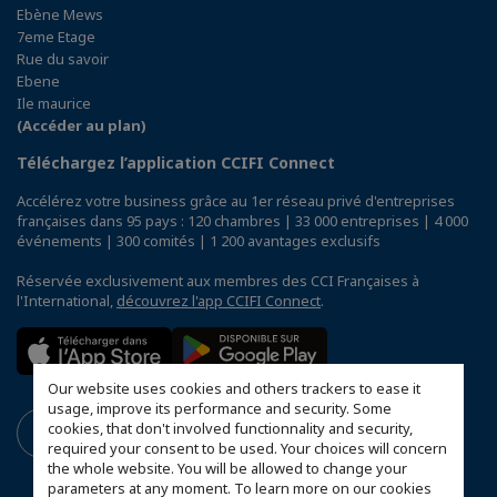
Ebène Mews
7eme Etage
Rue du savoir
Ebene
Ile maurice
(Accéder au plan)
Téléchargez l’application CCIFI Connect
Accélérez votre business grâce au 1er réseau privé d'entreprises
françaises dans 95 pays : 120 chambres | 33 000 entreprises | 4 000
événements | 300 comités | 1 200 avantages exclusifs
Réservée exclusivement aux membres des CCI Françaises à
l'International,
découvrez l'app CCIFI Connect
.
Our website uses cookies and others trackers to ease it
usage, improve its performance and security. Some
cookies, that don't involved functionnality and security,
required your consent to be used. Your choices will concern
the whole website. You will be allowed to change your
parameters at any moment. To learn more on our cookies