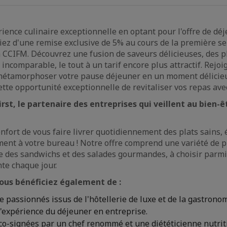
ience culinaire exceptionnelle en optant pour l'offre de déj
iciez d'une remise exclusive de 5% au cours de la première s
CCIFM. Découvrez une fusion de saveurs délicieuses, des p
 incomparable, le tout à un tarif encore plus attractif. Rejo
étamorphoser votre pause déjeuner en un moment délicieu
te opportunité exceptionnelle de revitaliser vos repas avec 
rst, le partenaire des entreprises qui veillent au bien-ê
nfort de vous faire livrer quotidiennement des plats sains, 
ent à votre bureau ! Notre offre comprend une variété de pla
que des sandwichs et des salades gourmandes, à choisir parm
te chaque jour.
vous bénéficiez également de :
 passionnés issus de l'hôtellerie de luxe et de la gastronom
'expérience du déjeuner en entreprise.
co-signées par un chef renommé et une diététicienne nutrit