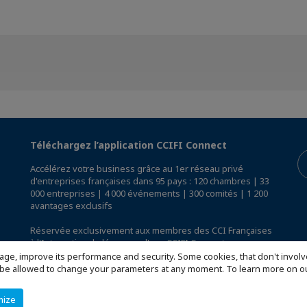
Téléchargez l’application CCIFI Connect
Accélérez votre business grâce au 1er réseau privé
d'entreprises françaises dans 95 pays : 120 chambres | 33
000 entreprises | 4 000 événements | 300 comités | 1 200
avantages exclusifs
Réservée exclusivement aux membres des CCI Françaises
à l'International,
découvrez l'app CCIFI Connect
.
age, improve its performance and security. Some cookies, that don't involv
ill be allowed to change your parameters at any moment. To learn more on
mize