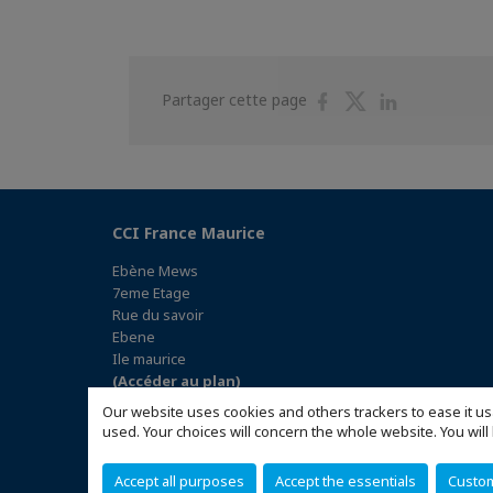
Partager
Partager
Partager
Partager cette page
sur
sur
sur
Facebook
Twitter
Linkedin
CCI France Maurice
Ebène Mews
7eme Etage
Rue du savoir
Ebene
Ile maurice
(Accéder au plan)
Our website uses cookies and others trackers to ease it us
used. Your choices will concern the whole website. You w
Accept all purposes
Accept the essentials
Custo