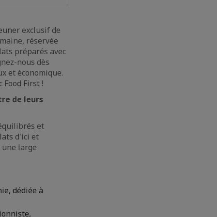
euner exclusif de
emaine, réservée
lats préparés avec
ignez-nous dès
x et économique.
Food First !
tre de leurs
équilibrés et
ts d'ici et
i une large
ie, dédiée à
ionniste,